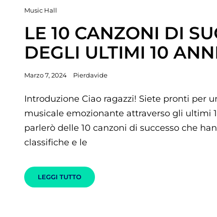
Cat
Music Hall
Links
LE 10 CANZONI DI S
DEGLI ULTIMI 10 ANN
Posted
Marzo 7, 2024
Pierdavide
on
Introduzione Ciao ragazzi! Siete pronti per u
musicale emozionante attraverso gli ultimi 
parlerò delle 10 canzoni di successo che ha
classifiche e le
LE
LEGGI TUTTO
10
CANZONI
DI
SUCCESSO