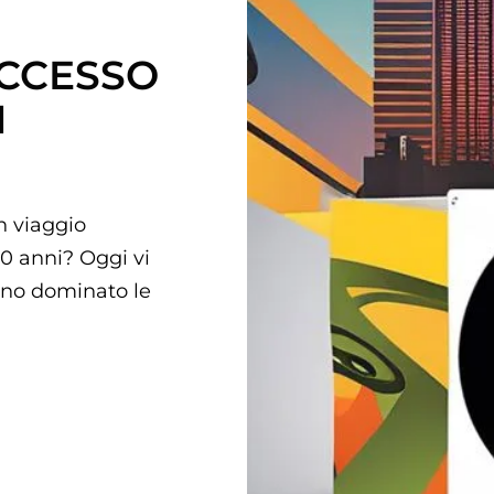
UCCESSO
I
n viaggio
10 anni? Oggi vi
nno dominato le