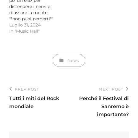
po' di relax per
distendere i nervi e
rilassare la mente,
**non puoi perderti**
questa lista di 10 tracce
Luglio 31, 2024
di musica jazz che ti
In "Music Hall"
faranno dimenticare lo
stress della giornata.
Con il loro ritmo
coinvolgente e le
Categories
News
melodie avvolgenti,
queste tracce ti
porteranno in…
Navigazione
PREV POST
NEXT POST
Previous
Next
articoli
Tutti i miti del Rock
Perché il Festival di
Post
Post
mondiale
Sanremo è
importante?